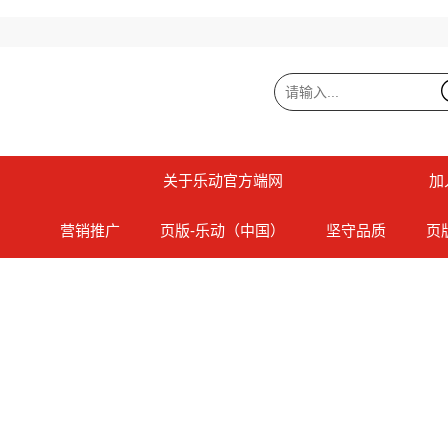
关于乐动官方端网
加
营销推广
页版-乐动（中国）
坚守品质
页