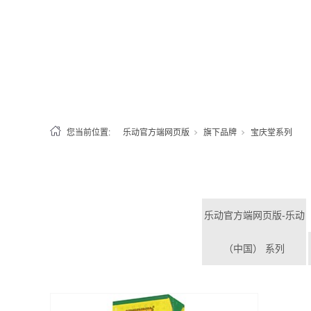
您当前位置:
乐动官方端网页版
旗下品牌
宝庆堂系列
乐动官方端网页版-乐动
（中国） 系列