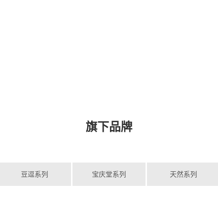
旗下品牌
豆逗系列
宝庆堂系列
天然系列