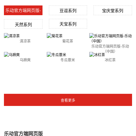
乐动官方端网页版-
豆逗系列
宝庆堂系列
乐动（中国） 系列
天宝系列
天然系列
清凉茶
菊花茶
乐动官方端网页版-乐动
（中国）
马蹄爽
冬瓜薏米
冰红茶
乐动官方端网页版