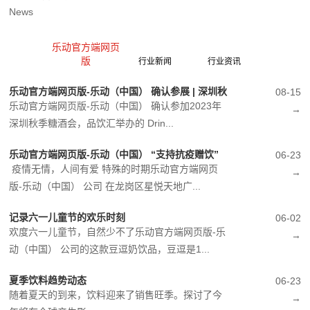
News
乐动官方端网页
版
行业新闻
行业资讯
乐动官方端网页版-乐动（中国） 确认参展 | 深圳秋
08-15
糖·品...
乐动官方端网页版-乐动（中国） 确认参加2023年
→
深圳秋季糖酒会，品饮汇举办的 Drin...
乐动官方端网页版-乐动（中国） “支持抗疫赠饮”
06-23
活动
疫情无情，人间有爱 特殊的时期乐动官方端网页
→
版-乐动（中国） 公司 在龙岗区星悦天地广...
记录六一儿童节的欢乐时刻
06-02
欢度六一儿童节，自然少不了乐动官方端网页版-乐
→
动（中国） 公司的这款豆逗奶饮品，豆逗是1...
夏季饮料趋势动态
06-23
随着夏天的到来，饮料迎来了销售旺季。探讨了今
→