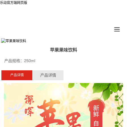
乐动官方端网页版
苹果果味饮料
产品规格：250ml
产品详情
产品详情