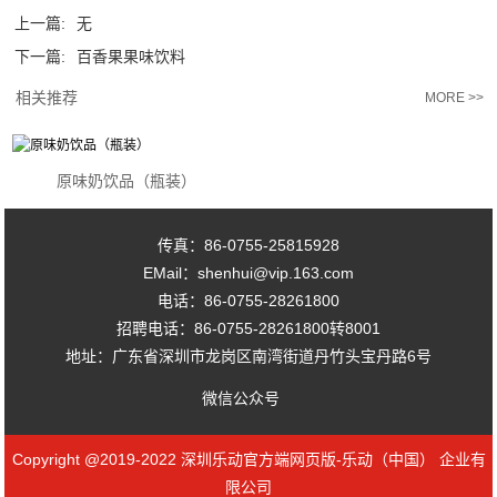
上一篇:
无
下一篇:
百香果果味饮料
相关推荐
MORE >>
原味奶饮品（瓶装）
传真：86-0755-25815928
EMail：shenhui@vip.163.com
电话：86-0755-28261800
招聘电话：86-0755-28261800转8001
地址：广东省深圳市龙岗区南湾街道丹竹头宝丹路6号
微信公众号
Copyright @2019-2022 深圳乐动官方端网页版-乐动（中国） 企业有
限公司