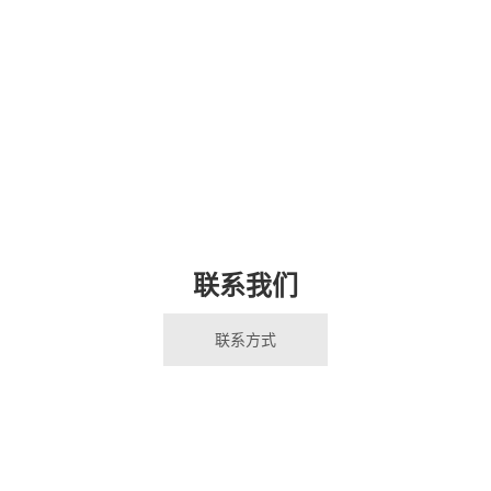
联系我们
联系方式