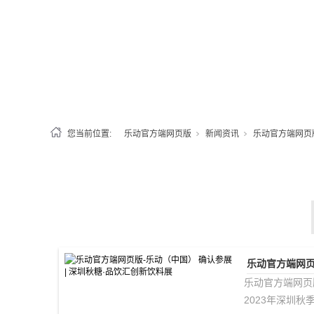
您当前位置:
乐动官方端网页版
新闻资讯
乐动官方端网页
乐动官方端网页版
乐动官方端网页
2023年深圳