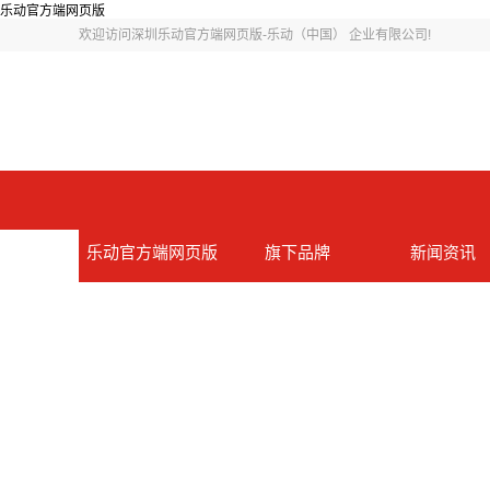
乐动官方端网页版
欢迎访问深圳乐动官方端网页版-乐动（中国） 企业有限公司!
乐动官方端网页版
旗下品牌
新闻资讯