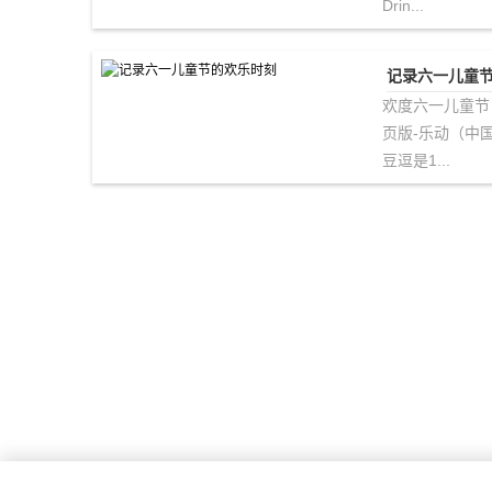
Drin...
记录六一儿童节的
欢度六一儿童节
页版-乐动（中
豆逗是1...