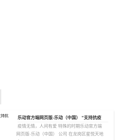
乐动官方端网页版-乐动（中国） “支持抗疫
疫情无情，人间有爱 特殊的时期乐动官方端
赠...
网页版-乐动（中国） 公司 在龙岗区星悦天地