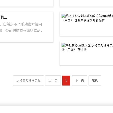
...
，自然少不了乐动官方端网
国） 公司的这款豆逗奶饮品，
乐动官方端网页版
上一页
1
下一页
尾页